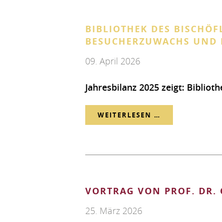
IN
BIBLIOTHEK DES BISCHÖF
FULDA"
BESUCHERZUWACHS UND B
09. April 2026
Jahresbilanz 2025 zeigt: Biblio
BIBLIOTHEK
WEITERLESEN …
DES
BISCHÖFLICHE
PRIESTERSEMI
VORTRAG VON PROF. DR.
VERZEICHNET
25. März 2026
STARKEN