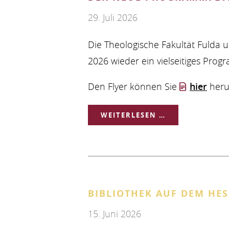
29. Juli 2026
Die Theologische Fakultät Fulda 
2026 wieder ein vielseitiges Progr
Den Flyer können Sie
hier
heru
DER
WEITERLESEN …
NEUE
PROGRAMMFLY
"THEOLOGISCH
BIBLIOTHEK AUF DEM HE
BILDUNG
15. Juni 2026
IN