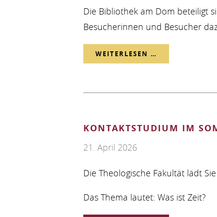
FULDA"
Die Bibliothek am Dom beteiligt
Besucherinnen und Besucher dazu
IST
SOEBEN
BIBLIOTHEK
WEITERLESEN …
ERSCHIENEN
AUF
DEM
HESSENTAG
KONTAKTSTUDIUM IM SO
21. April 2026
Die Theologische Fakultät lädt S
Das Thema lautet: Was ist Zeit?