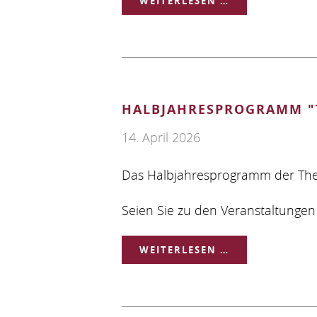
HERZLICHE
WEITERLESEN …
EINLADUNG
ZUM
VORTRAG
HALBJAHRESPROGRAMM "T
VON
14. April 2026
PD
DR.
Das Halbjahresprogramm der Theo
LUDWIG
Seien Sie zu den Veranstaltungen
NEIDHART
HALBJAHRESP
WEITERLESEN …
"THEOLOGISCH
BILDUNG