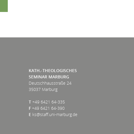
E
KATH.-THEOLOGISCHES
SEMINAR MARBURG
Deutschhausstraße 24
35037 Marburg
T
+49 6421 64-335
F
+49 6421 64-390
E
ks@staff.uni-marburg.de