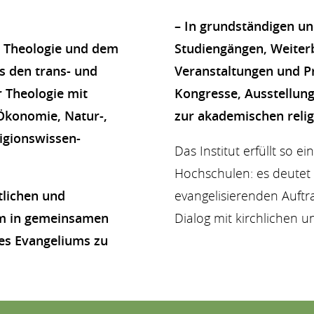
– In grundständigen u
on Theologie und dem
Studiengängen, Weiter
s den trans- und
Veranstaltungen und Pr
r Theologie mit
Kongresse, Ausstellunge
Ökonomie, Natur-,
zur akademischen relig
ligionswissen-
Das Institut erfüllt so e
Hochschulen: es deutet 
tlichen und
evangelisierenden Auftr
um in gemeinsamen
Dialog mit kirchlichen u
es Evangeliums zu