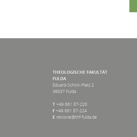
THEOLOGISCHE FAKULTÄT
FULDA
Eduard-Schick-Platz 2
36037 Fulda
T
+49 661 87-220
F
+49 661 87-224
E
rektorat@thf-fulda.de