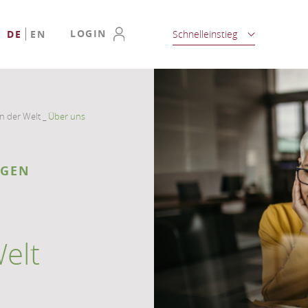
LOGIN
DE
EN
Schnelleinstieg
in der Welt
_
Über uns
NGEN
Welt