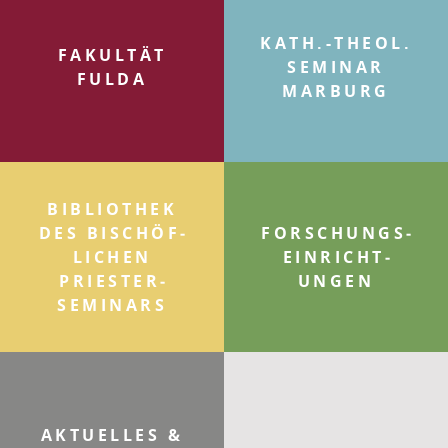
KATH.-THEOL.
FAKULTÄT
SEMINAR
FULDA
MARBURG
BIBLIOTHEK
DES BISCHÖF­
FOR­SCHUNGS­
LICHEN
EINRICHT­
PRIESTER­
UNGEN
SEMINARS
AKTUELLES &