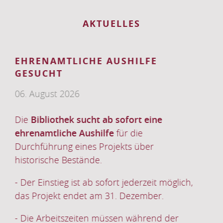
AKTUELLES
BIBLIOTHEK AUF DEM
HESSENTAG
15. Juni 2026
Die Bibliothek am Dom beteiligt sich mit
mehreren Veranstaltungen und Angeboten
am diesjährigen Hessentag und lädt
Besucherinnen und Besucher dazu ein,
Geschichte, Literatur und Musik auf
glich,
besondere Weise zu erleben.
er
BIBLIOTHEK
WEITERLESEN …