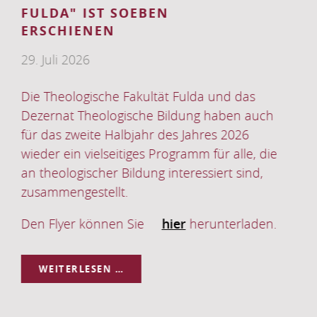
SOMMERSEMESTER
2026
as
 auch
6
le, die
ind,
laden.