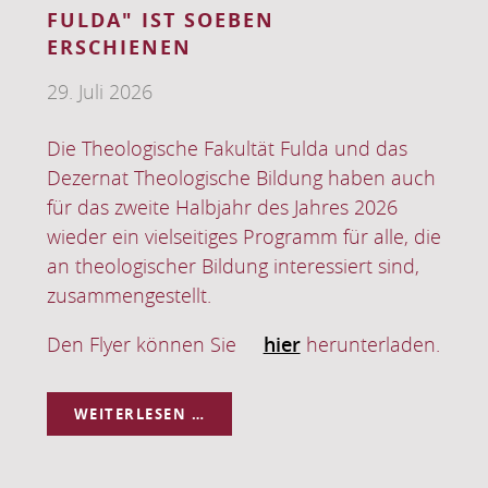
SOMMERSEMESTER
2026
nd das
ben auch
 2026
 alle, die
t sind,
terladen.