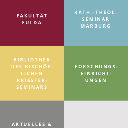
KATH.-THEOL.
FAKULTÄT
SEMINAR
FULDA
MARBURG
BIBLIOTHEK
DES BISCHÖF­
FOR­SCHUNGS­
LICHEN
EINRICHT­
PRIESTER­
UNGEN
SEMINARS
AKTUELLES &