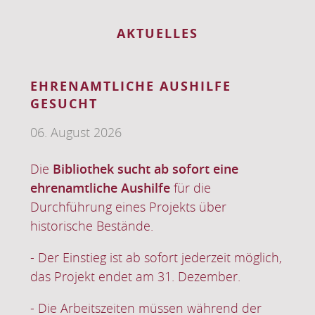
AKTUELLES
BIBLIOTHEK AUF DEM
HESSENTAG
15. Juni 2026
ne
Die Bibliothek am Dom beteiligt sich mit
mehreren Veranstaltungen und Angebo
am diesjährigen Hessentag und lädt
Besucherinnen und Besucher dazu ein,
Geschichte, Literatur und Musik auf
t möglich,
besondere Weise zu erleben.
r.
d der
BIBLIOTHEK
WEITERLESEN …