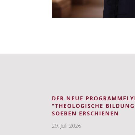
SENTAG
KONTAKTSTUDIUM IM S
2026
21. April 2026
ch mit mehreren
Vorwärts
Die Theologische Fakultät lädt S
 diesjährigen