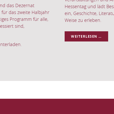
ster ein.
Theologische Bildung 
PD Dr. Ludwig Neidhar
IUM
Das Thema lautet: "Tr
bei Yuval Harari"
TER
HERZ
WEITERLESEN …
EIN
ZUM
VOR
VON
PD