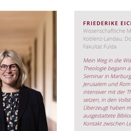
FRIEDERIKE E
Wissenschaftliche Mi
Koblenz-Landau; Do
Fakultät Fulda
Mein Weg in die Wis
Theologie begann a
Seminar in Marburg
Jerusalem und Rom 
intensiver mit der 
setzen, in den Voll
Überzeugt haben mi
ausgestattete Bibli
Kontakt zwischen L