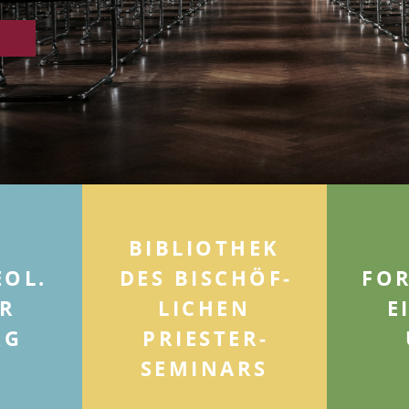
BIBLIOTHEK
EOL.
DES BISCHÖF­
FOR
R
LICHEN
E
RG
PRIESTER­
SEMINARS