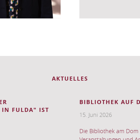
AKTUELLES
OMMERSEMESTER
HERZLICHE EIN
PD DR. LUDWIG 
14. April 2026
ie herzlich zu ihrem
Die Theologische Faku