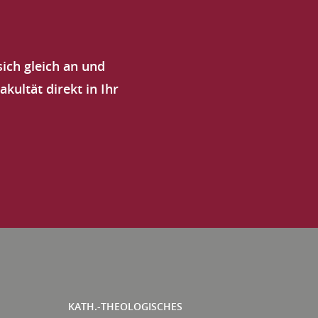
WIG
ich gleich an und
DHART
ultät direkt in Ihr
KATH.-THEOLOGISCHES