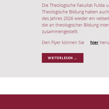
Kontaktstudium im Sommerseme
n und Besucher dazu
ik auf besondere
Das Thema lautet: Was ist Zeit?
KONTAKTSTUD
WEITERLESEN …
IM
SOMMERSEMES
2026