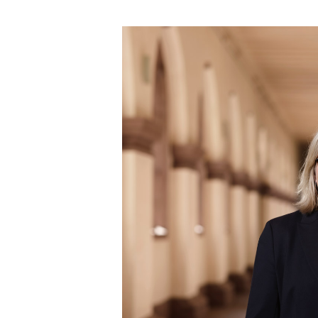
berinnen und
oralreferent /
er Theologischen
m an der Fuldaer
Vorwärts
te Bibliothek, die
Lehrenden und
aller Welt!