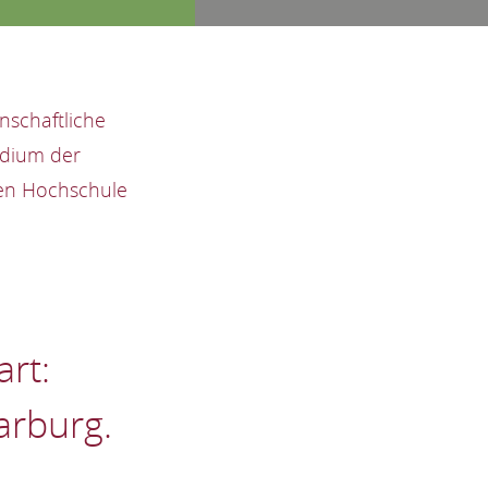
nschaftliche
udium der
ten Hochschule
rt:
arburg.