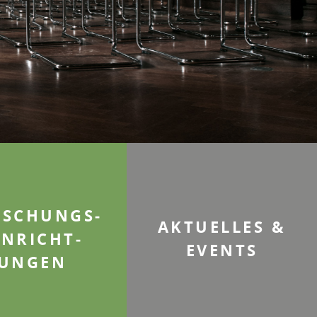
­SCHUNGS­
AKTUELLES &
INRICHT­
EVENTS
UNGEN